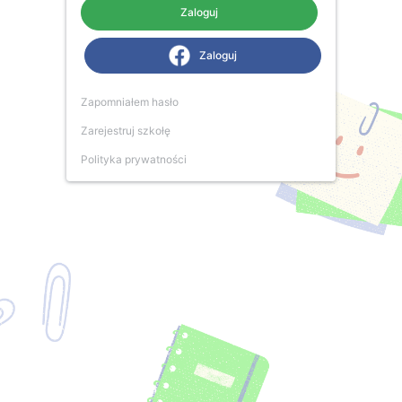
Zaloguj
Zaloguj
Zapomniałem hasło
Zarejestruj szkołę
Polityka prywatności